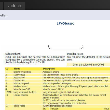
Upload
ellejt
LPv5basic