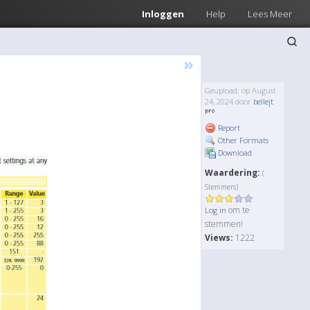
Inloggen
Help
Lees Meer
»
Geupload: op August
24, 2024 door
bellejt
Report
Other Formats
Download
Waardering:
(
Stemmers)
om te
Log in
stemmen!
Views:
1222