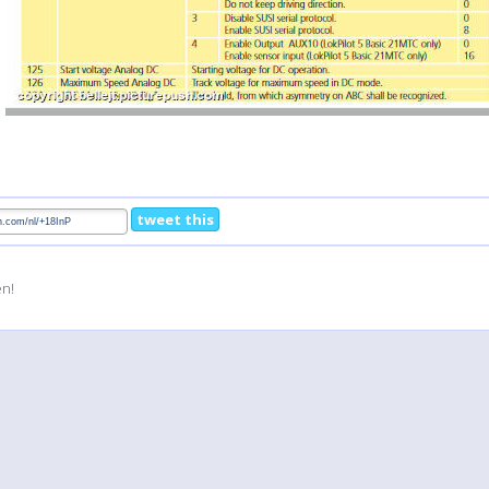
tweet this
en!