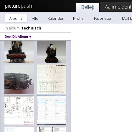
picture
push
Aanmelden!
Bellejt
Albums
Alle
Kalender
Profiel
Favorieten
Mail b
In album:
technisch
Deel Dit Album