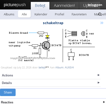
picture
push
Bellejt
Aanmelden!
Upload
Inloggen
Albums
Alle
Kalender
Profiel
Favorieten
Mail bell
»
schakeltrap
Geupload: op July 22, 2026 door
bellejt
Aan
Album: AUX3/4
Actions
Details
Share
Reacties