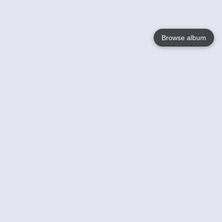
Browse album
Language
English
Nederlands
Français
Jouw
Help
Lees Meer