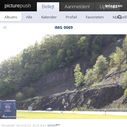
picture
push
Bellejt
Aanmelden!
Upload
Inloggen
Albums
Alle
Kalender
Profiel
Favorieten
Mail bell
«
IMG 0069
Geupload: op June 22, 2024 door
bellejt