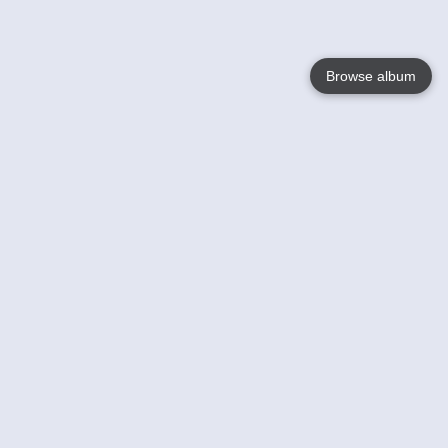
Browse album
Language
English
Nederlands
Français
Jouw
Help
Lees Meer