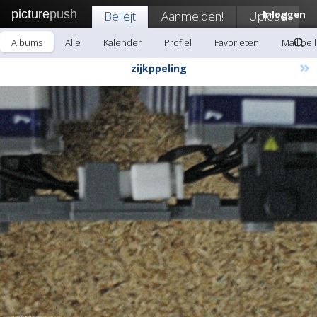
picture
push
Bellejt
Aanmelden!
Upload
Inloggen
Albums
Alle
Kalender
Profiel
Favorieten
Mail bell
»
zijkppeling