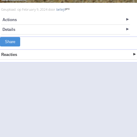
Geupload: op February 9, 2024 door
bellejt
Actions
Details
Share
Reacties