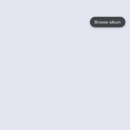
Browse album
Language
English
Nederlands
Français
Jouw
Help
Lees Meer