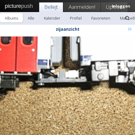
picture
push
Bellejt
Aanmelden!
Upload
Inloggen
Albums
Alle
Kalender
Profiel
Favorieten
Mail bell
»
zijaanzicht