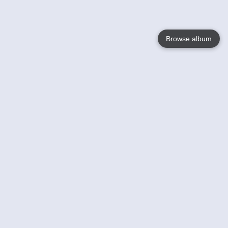
Browse album
Language
English
Nederlands
Français
Jouw
Help
Lees Meer