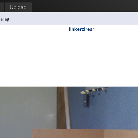
Upload
ellejt
linkerzlres1