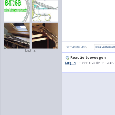
:
Permanent Link
loading...
Reactie toevoegen
Log in
om een reactie te plaats