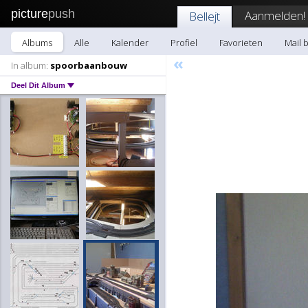
picture
push
Aanmelden!
Bellejt
Albums
Alle
Kalender
Profiel
Favorieten
Mail b
«
In album:
spoorbaanbouw
Deel Dit Album