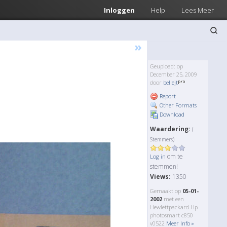
Inloggen
Help
Lees Meer
»
Geupload: op
December 25, 2009
door
bellejt
Report
Other Formats
Download
Waardering:
(
Stemmers)
om te
Log in
stemmen!
Views:
1350
Gemaakt op
05-01-
2002
met een
Hewlettpackard Hp
photosmart c850
v0522
Meer Info »