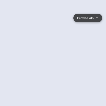
Browse album
Language
English
Nederlands
Français
Jouw
Help
Lees Meer