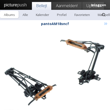
picture
push
Bellejt
Aanmelden!
Upload
Inloggen
Albums
Alle
Kalender
Profiel
Favorieten
Mail bell
»
pantoAM18sncf