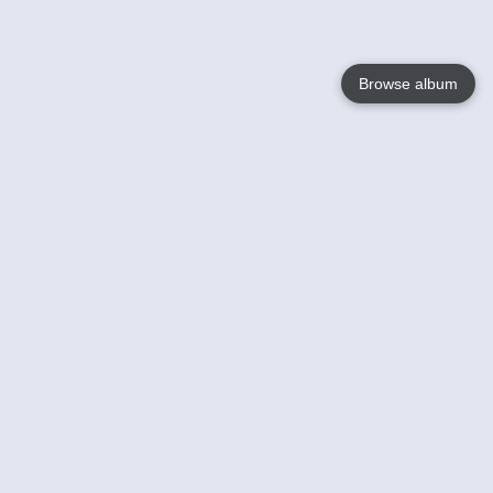
Browse album
Language
English
Nederlands
Français
Jouw
Help
Lees Meer