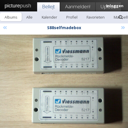
picture
push
Bellejt
Aanmelden!
Upload
Inloggen
Albums
Alle
Kalender
Profiel
Favorieten
Mail bell
«
»
S88selfmadebox