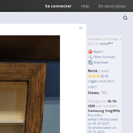
Se connecter
Help
En savoir plusu
»
Uploaded on October 3,
2025 by
bellejt
Report
Other Formats
Download
Note:
( Votes)
pour
Loggez-vous
voter!
Views:
785
Pris(e)(es) sur
03-10-
2025
avec un(e)(des)
Samsung Smg991b
Plus Info »
bellejt's Photos taken
on 03-10-2025
All photos taken on
03-10-2025