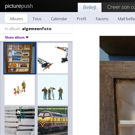
picture
push
Creer son c
Bellejt
Albums
Tous
Calendar
Profil
Favoris
Mail belle
In album:
algemeenfoto
Share album