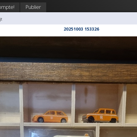
ompte!
Publier
jt
20251003 153326