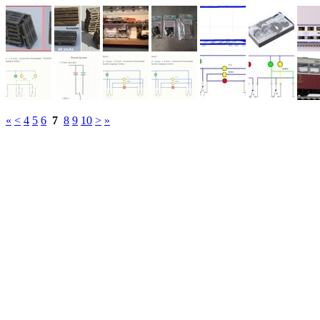
«
<
4
5
6
7
8
9
10
>
»