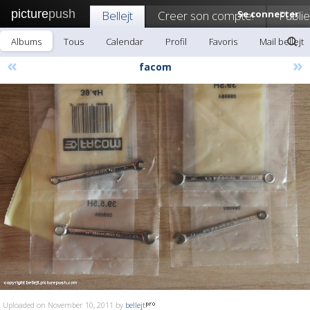
picture
push
Bellejt
Creer son compte!
Se connecter
Publie
Albums
Tous
Calendar
Profil
Favoris
Mail bellejt
«
»
facom
Uploaded on November 10, 2011 by
bellejt