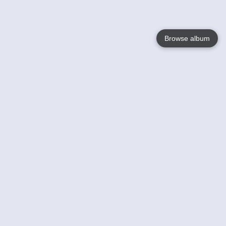
Browse album
Language
English
Nederlands
Français
Votre / vos
Help
En savoir plusu